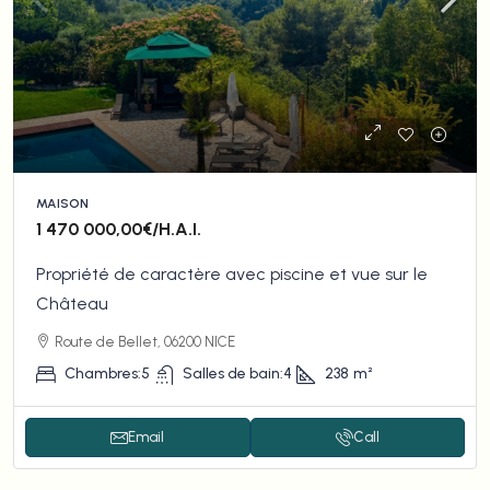
MAISON
1 470 000,00€
/H.A.I.
Propriété de caractère avec piscine et vue sur le
Château
Route de Bellet, 06200 NICE
Chambres:
5
Salles de bain:
4
238
m²
Email
Call