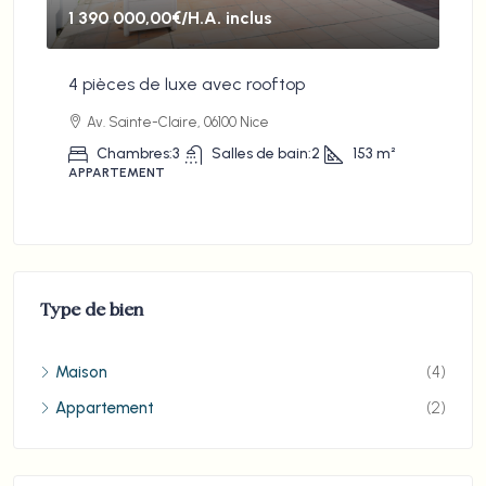
1 390 000,00€
/H.A. inclus
61
vue
4 pièces de luxe avec rooftop
Cha
Av. Sainte-Claire, 06100 Nice
Chambres:
3
Salles de bain:
2
153
m²
APPARTEMENT
MA
²
Type de bien
Maison
(4)
Appartement
(2)