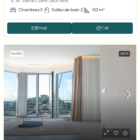
Av. Sainte-Claire, 06100 Nice
Chambres:
3
Salles de bain:
2
153
m²
Email
Call
FAVORIS
VENTE