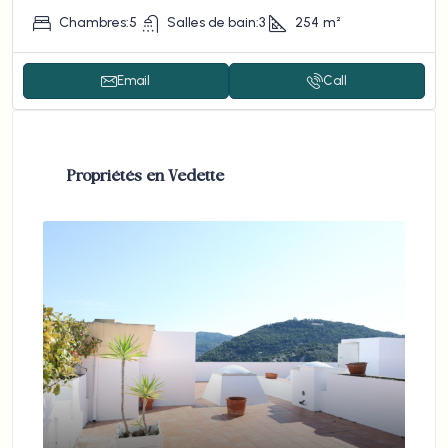
Chambres:
5
Salles de bain:
3
254
m²
Email
Call
Propriétés en Vedette