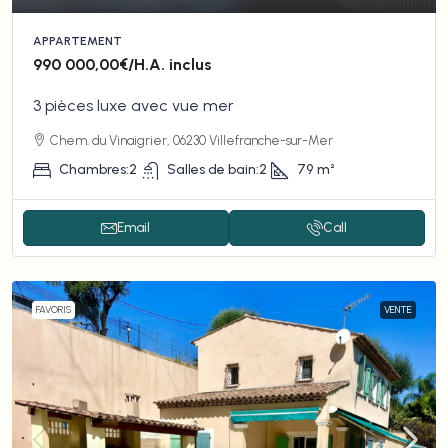
APPARTEMENT
990 000,00€
/H.A. inclus
3 pièces luxe avec vue mer
Chem. du Vinaigrier, 06230 Villefranche-sur-Mer
Chambres:
2
Salles de bain:
2
79
m²
Email
Call
FAVORIS
VENTE