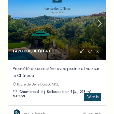
1 470 000,00€
/H.A.I.
Propriété de caractère avec piscine et vue sur
le Château
Route de Bellet, 06200 NICE
Chambres:
5
Salles de bain:
4
238
m²
MAISON
Détails
Jeremy Sabbah
il y a 1 mois