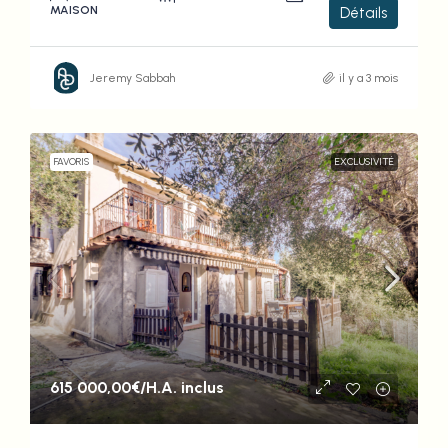
MAISON
Détails
Jeremy Sabbah
il y a 3 mois
FAVORIS
EXCLUSIVITÉ
615 000,00€
/H.A. inclus