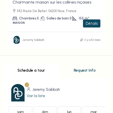
Charmante maison sur les collines niçoises
542 Route De Bellet, 06200 Nice, France
Chambres:
5
Salles de bain:
3
155
m²
MAISON
Détails
Jeremy Sabbah
il y a 10 mois
Schedule a tour
Request Info
Jeremy Sabbah
Voir la liste
sam
dim
lun
mar