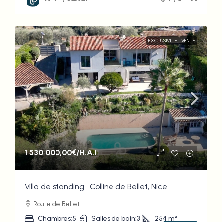
EXCLUSIVITÉ
VENTE
1 530 000,00€
/H.A.I
Villa de standing • Colline de Bellet, Nice
Route de Bellet
Chambres:
5
Salles de bain:
3
254
m²